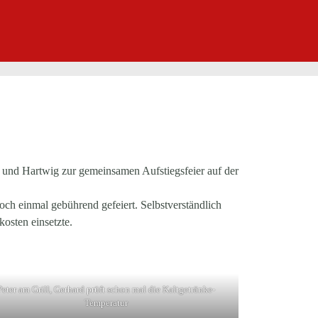
rd und Hartwig zur gemeinsamen Aufstiegsfeier auf der
h einmal gebührend gefeiert. Selbstverständlich
osten einsetzte.
Peter am Grill, Gerhard prüft schon mal die Kaltgetränke-
Temperatur