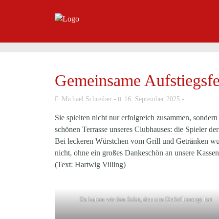
Gemeinsame Aufstiegsfe
Michael Schreiber
16. September 2025
Sie spielten nicht nur erfolgreich zusammen, sondern
schönen Terrasse unseres Clubhauses: die Spieler de
Bei leckeren Würstchen vom Grill und Getränken wur
nicht, ohne ein großes Dankeschön an unsere Kassenw
(Text: Hartwig Villing)
Da haben wir den Salat, den uns Detlef besorgt hat