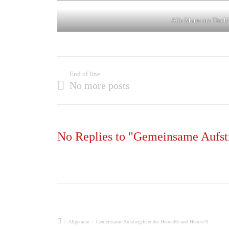
Alle Mann am Tisch
End of line
No more posts
No Replies to "Gemeinsame Aufsti
/
Allgemein
/
Gemeinsame Aufstiegsfeier der Herren65 und Herren70