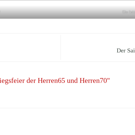
!
Die Ini
Der Sai
egsfeier der Herren65 und Herren70"